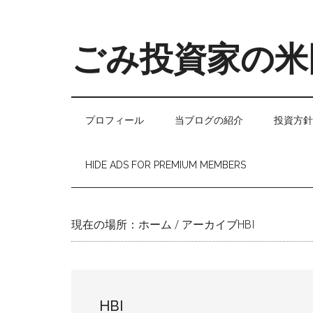
Skip
Skip
Skip
to
to
to
main
secondary
primary
ごみ投資家の米
content
menu
sidebar
プロフィール
当ブログの紹介
投資方針
HIDE ADS FOR PREMIUM MEMBERS
現在の場所：
ホーム
/
アーカイブHBI
HBI