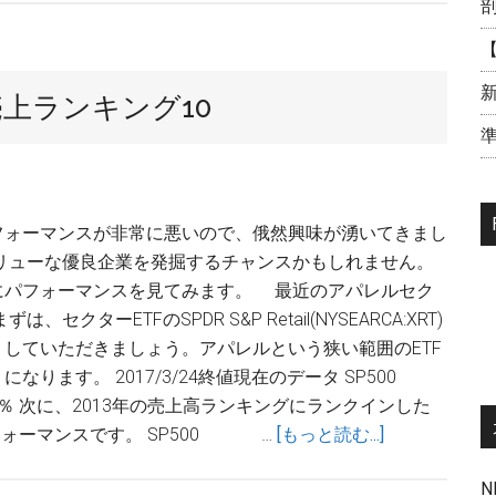
界
の
【
ア
新
売上ランキング10
パ
レ
準
ル
19
社
フォーマンスが非常に悪いので、俄然興味が湧いてきまし
の
バリューな優良企業を発掘するチャンスかもしれません。
純
にパフォーマンスを見てみます。 最近のアパレルセク
利
セクターETFのSPDR S&P Retail(NYSEARCA:XRT)
益・
していただきましょう。アパレルという狭い範囲のETF
ROE・
ります。 2017/3/24終値現在のデータ SP500
配
9.05％ 次に、2013年の売上高ランキングにランクインした
当
about
フォーマンスです。 SP500 …
[もっと読む...]
利
2016
回
N
年