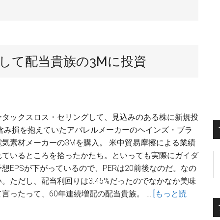
して配当貴族の3Mに投資
ータックスロス・セリングして、見込みのある株に新規投
、含み損を抱えていたアパレルメーカーのヘインズ・ブラ
気素材メーカーの3Mを購入。 米中貿易摩擦による業績
れているところを拾ったかたち。といっても実際にガイダ
S
想EPSが下がっているので、PERは20前後なのだ。なの
th
。ただし、配当利回りは3.45%だったのでなかなか美味
si
言ったって、60年連続増配の配当貴族。 …
[もっと読
...