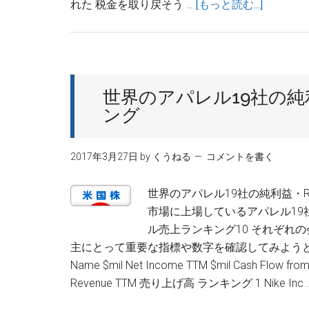
about
れた 税金を取り戻そう …
[もっと読む...]
に
ス
投
ケ
資
ベ
ゴ
世界のアパレル19社の純
コ
ング
ロ
を
出
2017年3月27日
by
くうねる
コメントを書く
し
て
世界のアパレル19社の純利益・
「損
市場に上場しているアパレル19社
出
ル売上ランキング10 それぞれ
し」
主にとって重要な指標や数字を確認してみようと思
に
Name $mil Net Income TTM $mil Cash Flow fro
失
Revenue TTM 売り上げ高 ランキング 1 Nike Inc
敗
中