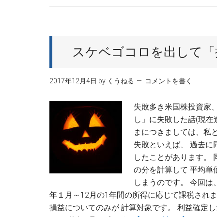
ッ
ク
ス
ロ
スケベゴコロを出して「
ス・
セ
2017年12月4日
by
くうねる
コメントを書く
リ
ン
失敗多き米国株投資家、く
グ
し」に失敗した話(現在
し
まにつきましては、私
て
失敗といえば、 過去
配
したことがあります。
当
の分を計算して 平均
貴
しまうのです。 今回は
族
年１月～12月の1年間の所得に応じて課税され
の
損益についてのみが 計算対象です。 利益確定
3M