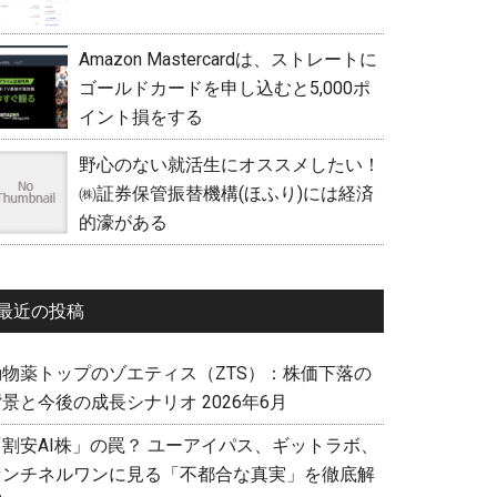
Amazon Mastercardは、ストレートに
ゴールドカードを申し込むと5,000ポ
イント損をする
野心のない就活生にオススメしたい！
㈱証券保管振替機構(ほふり)には経済
的濠がある
最近の投稿
動物薬トップのゾエティス（ZTS）：株価下落の
景と今後の成長シナリオ 2026年6月
「割安AI株」の罠？ ユーアイパス、ギットラボ、
センチネルワンに見る「不都合な真実」を徹底解