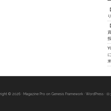
【
【
資
ight © 2026 ·
Magazine Pro
on
Genesis Framework
·
WordPress
·
ロ