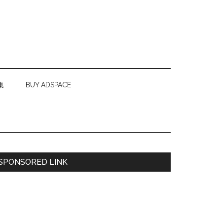
集
BUY ADSPACE
最
SPONSORED LINK
初
の
サ