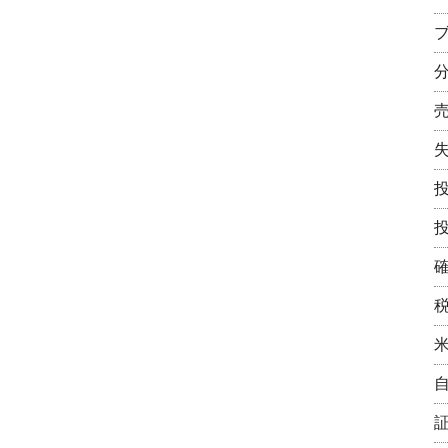
り
世
ラ
界
ン
の
キ
ア
ン
パ
グ
レ
ル
売
上
ラ
ン
キ
ン
グ
10