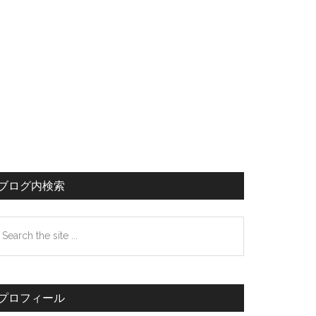
イ
ド
バ
ー
ブログ内検索
earch
e
te
プロフィール