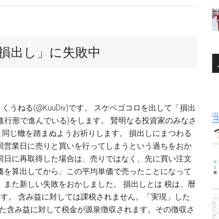
損出し」に失敗中
うねる(@KuuDiv)です。 スケベゴコロを出して「損出
進行形で進んでいる)をします。 賢明なる投資家のみなさ
と同じ轍を踏まぬようお祈りします。 損出しにまつわる
に同営業日に売りと買いを行ってしまうという過ちをおか
 同日に再取得した場合は、売りではなく、先に買い注文
単価を算出してから、この平均単価で売ったことになって
、また新しい失敗をおかしました。 損出しとは 税は、暦
ます。 含み益に対しては課税されません。「実現」した
した含み益に対して税金が源泉徴収されます。その徴収さ