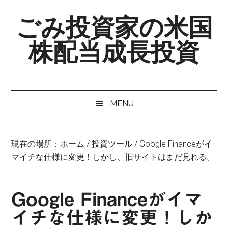
Skip
Skip
Skip
ごみ投資家の米国
to
to
to
main
secondary
primary
株配当成長投資
content
menu
sidebar
MENU
現在の場所：
ホーム
/
投資ツール
/
Google Financeがイ
マイチな仕様に変更！しかし、旧サイトはまだ見れる。
Google Financeがイマ
イチな仕様に変更！しか