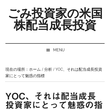
Skip
Skip
Skip
ごみ投資家の米国
to
to
to
main
secondary
primary
株配当成長投資
content
menu
sidebar
MENU
現在の場所：
ホーム
/
分析
/
YOC、それは配当成長投資
家にとって魅惑の指標
YOC、それは配当成長
投資家にとって魅惑の指