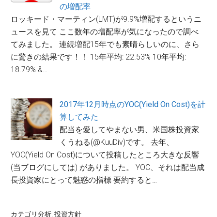
の増配率
ロッキード・マーティン(LMT)が9.9%増配するというニ
ュースを見て ここ数年の増配率が気になったので調べ
てみました。 連続増配15年でも素晴らしいのに、さら
に驚きの結果です！！ 15年平均: 22.53% 10年平均:
18.79% &…
2017年12月時点のYOC(Yield On Cost)を計
算してみた
配当を愛してやまない男、米国株投資家
くうねる(@KuuDiv)です。 去年、
YOC(Yield On Cost)について投稿したところ大きな反響
(当ブログにしては) がありました。 YOC、それは配当成
長投資家にとって魅惑の指標 要約すると…
カテゴリ
分析
,
投資方針