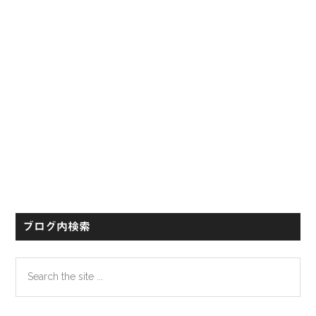
ー
ブログ内検索
Search
the
site