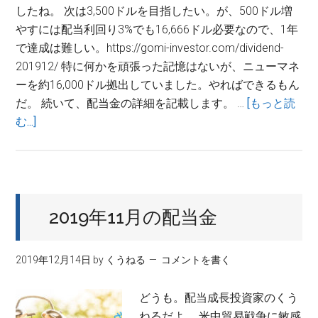
したね。 次は3,500ドルを目指したい。が、500ドル増
やすには配当利回り3%でも16,666ドル必要なので、1年
で達成は難しい。https://gomi-investor.com/dividend-
201912/ 特に何かを頑張った記憶はないが、ニューマネ
ーを約16,000ドル拠出していました。やればできるもん
だ。 続いて、配当金の詳細を記載します。 …
[もっと読
about
む...]
【米
国
株】
2020
年
2019年11月の配当金
の
年
2019年12月14日
by
くうねる
コメントを書く
間
配
どうも。配当成長投資家のくう
当
ねるだよ。 米中貿易戦争に敏感