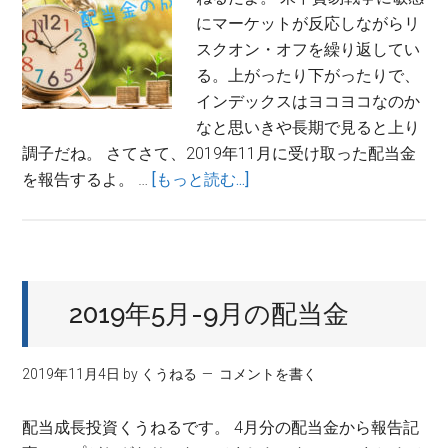
金
にマーケットが反応しながらリ
ま
スクオン・オフを繰り返してい
と
る。上がったり下がったりで、
め
インデックスはヨコヨコなのか
前
なと思いきや長期で見ると上り
年
調子だね。 さてさて、2019年11月に受け取った配当金
比
about
を報告するよ。 …
[もっと読む...]
+11%
2019
増
年
11
月
2019年5月-9月の配当金
の
配
当
2019年11月4日
by
くうねる
コメントを書く
金
配当成長投資くうねるです。 4月分の配当金から報告記