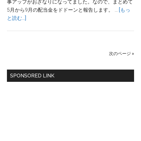
事アップがおざなりになってました。なので、まとめて
5月から9月の配当金をドドーンと報告します。 …
[もっ
about
と読む...]
2019
年
5
月-9
次のページ »
月
の
最
配
SPONSORED LINK
当
初
金
の
サ
イ
ド