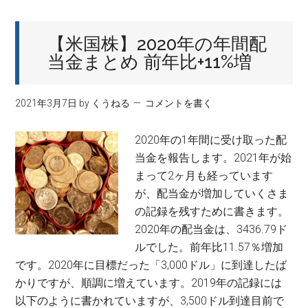
株】
2022
【米国株】2020年の年間配
年
当金まとめ 前年比+11%増
の
年
間
2021年3月7日
by
くうねる
コメントを書く
配
当
2020年の1年間に受け取った配
金
当金を報告します。2021年が始
ま
まって2ヶ月も経っています
と
が、配当金が増加していくさま
め
の記録を残すために書きます。
前
2020年の配当金は、3436.79ド
年
ルでした。前年比11.57％増加
比
です。2020年に目標だった「3,000ドル」に到達したば
+4.3%
かりですが、順調に増えています。2019年の記録には
増
以下のように書かれていますが、3,500ドル到達目前で