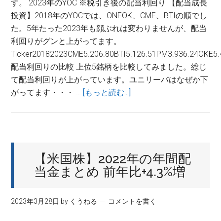
す。 2023年のYOC ※税引き後の配当利回り 【配当成長
投資】2018年のYOCでは、ONEOK、CME、BTIの順でし
た。5年たった2023年も顔ぶれは変わりませんが、配当
利回りがグンと上がってます。
Ticker20182023CME5.206.80BTI5.126.51PM3.936.24OKE5.
配当利回りの比較 上位5銘柄を比較してみました。総じ
て配当利回りが上がっています。ユニリーバはなぜか下
about
がってます・・・ …
[もっと読む...]
【配
当
成
長
【米国株】2022年の年間配
投
当金まとめ 前年比+4.3%増
資】
2023
年
2023年3月28日
by
くうねる
コメントを書く
の
YOC