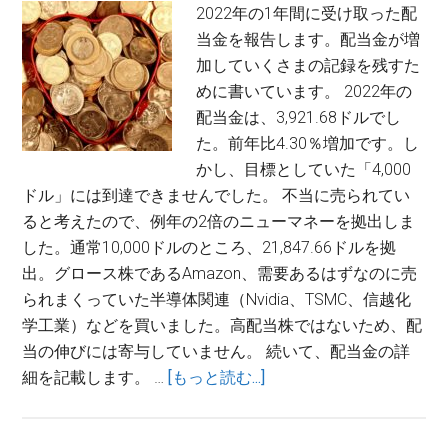
2022年の1年間に受け取った配
当金を報告します。配当金が増
加していくさまの記録を残すた
めに書いています。 2022年の
配当金は、3,921.68ドルでし
た。前年比4.30％増加です。し
かし、目標としていた「4,000
ドル」には到達できませんでした。 不当に売られてい
ると考えたので、例年の2倍のニューマネーを拠出しま
した。通常10,000ドルのところ、21,847.66ドルを拠
出。グロース株であるAmazon、需要あるはずなのに売
られまくっていた半導体関連（Nvidia、TSMC、信越化
学工業）などを買いました。高配当株ではないため、配
当の伸びには寄与していません。 続いて、配当金の詳
about
細を記載します。 …
[もっと読む...]
【米
国