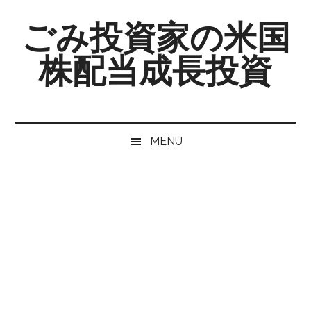
Skip
Skip
Skip
ごみ投資家の米国
to
to
to
main
secondary
primary
株配当成長投資
content
menu
sidebar
MENU