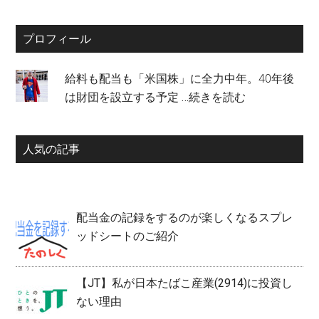
site
...
プロフィール
給料も配当も「米国株」に全力中年。40年後
は財団を設立する予定
…続きを読む
人気の記事
配当金の記録をするのが楽しくなるスプレ
ッドシートのご紹介
【JT】私が日本たばこ産業(2914)に投資し
ない理由