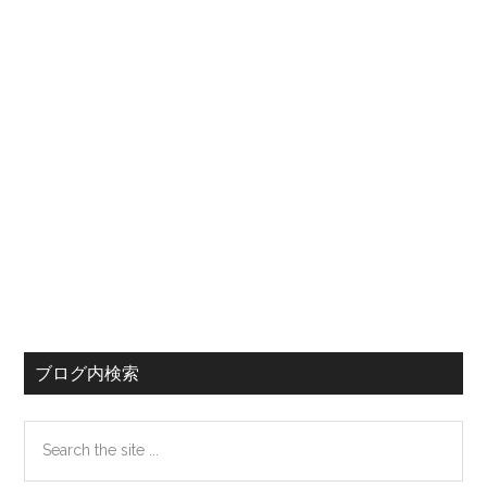
バ
ー
ブログ内検索
Search
the