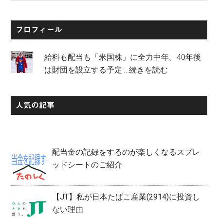
バ
site
...
ー
プロフィール
給料も配当も「米国株」に全力中年。40年後
は財団を設立する予定
…続きを読む
人気の記事
配当金の記録をするのが楽しくなるスプレ
ッドシートのご紹介
【JT】私が日本たばこ産業(2914)に投資し
ない理由