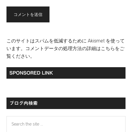
このサイトはスパムを低減するために Akismet を使って
います。
コメントデータの処理方法の詳細はこちらをご
覧ください
。
最
SPONSORED LINK
初
の
サ
ブログ内検索
イ
Search
ド
the