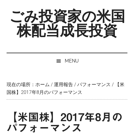
Skip
Skip
Skip
ごみ投資家の米国
to
to
to
main
secondary
primary
株配当成長投資
content
menu
sidebar
MENU
現在の場所：
ホーム
/
運用報告
/
パフォーマンス
/
【米
国株】2017年8月のパフォーマンス
【米国株】2017年8月の
パフォーマンス