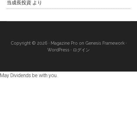
当成長投資
より
Copyright © 2026 ·
Magazine Pro
on
Genesis Framework
·
WordPress
·
ログイン
May Dividends be with you.