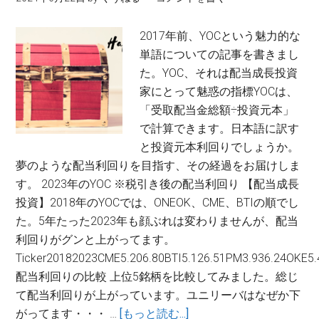
ア
6
イ
月
2017年前、YOCという魅力的な
パ
単語についての記事を書きまし
ス、
た。YOC、それは配当成長投資
ギ
家にとって魅惑の指標YOCは、
ッ
「受取配当金総額÷投資元本」
ト
で計算できます。日本語に訳す
ラ
と投資元本利回りでしょうか。
ボ、
夢のような配当利回りを目指す、その経過をお届けしま
セ
す。 2023年のYOC ※税引き後の配当利回り 【配当成長
ン
投資】2018年のYOCでは、ONEOK、CME、BTIの順でし
チ
た。5年たった2023年も顔ぶれは変わりませんが、配当
ネ
利回りがグンと上がってます。
ル
Ticker20182023CME5.206.80BTI5.126.51PM3.936.24OKE5.
ワ
配当利回りの比較 上位5銘柄を比較してみました。総じ
ン
て配当利回りが上がっています。ユニリーバはなぜか下
に
about
がってます・・・ …
[もっと読む...]