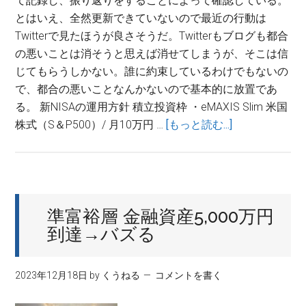
て記録し、振り返りをすることによって確認している。
とはいえ、全然更新できていないので最近の行動は
Twitterで見たほうが良さそうだ。Twitterもブログも都合
の悪いことは消そうと思えば消せてしまうが、そこは信
じてもらうしかない。誰に約束しているわけでもないの
で、都合の悪いことなんかないので基本的に放置であ
る。 新NISAの運用方針 積立投資枠 ・eMAXIS Slim 米国
about
株式（S＆P500）/ 月10万円 …
[もっと読む...]
新
NISA
の
運
準富裕層 金融資産5,000万円
用
到達→バズる
方
針
2023年12月18日
by
くうねる
コメントを書く