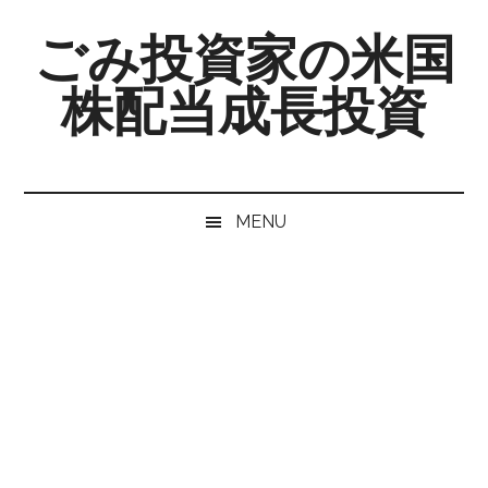
Skip
Skip
Skip
ごみ投資家の米国
to
to
to
main
secondary
primary
株配当成長投資
content
menu
sidebar
MENU