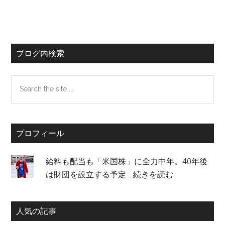
ブログ内検索
Search
the
site
...
プロフィール
給料も配当も「米国株」に全力中年。40年後
は財団を設立する予定
…続きを読む
人気の記事