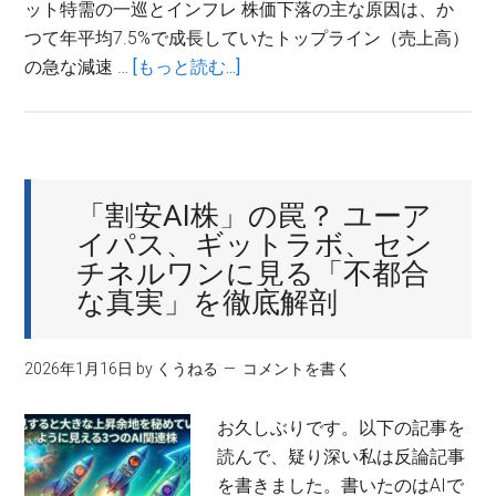
ット特需の一巡とインフレ 株価下落の主な原因は、か
つて年平均7.5%で成長していたトップライン（売上高）
about
の急な減速 …
[もっと読む...]
動
物
薬
ト
「割安AI株」の罠？ ユーア
ッ
イパス、ギットラボ、セン
プ
チネルワンに見る「不都合
の
な真実」を徹底解剖
ゾ
エ
テ
2026年1月16日
by
くうねる
コメントを書く
ィ
ス
お久しぶりです。以下の記事を
（ZTS）：
読んで、疑り深い私は反論記事
株
を書きました。書いたのはAIで