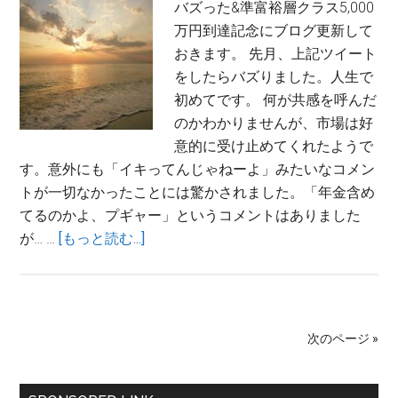
バズった&準富裕層クラス5,000
万円到達記念にブログ更新して
おきます。 先月、上記ツイート
をしたらバズりました。人生で
初めてです。 何が共感を呼んだ
のかわかりませんが、市場は好
意的に受け止めてくれたようで
す。意外にも「イキってんじゃねーよ」みたいなコメン
トが一切なかったことには驚かされました。「年金含め
てるのかよ、プギャー」というコメントはありました
about
が… …
[もっと読む...]
準
富
裕
層
次のページ »
金
融