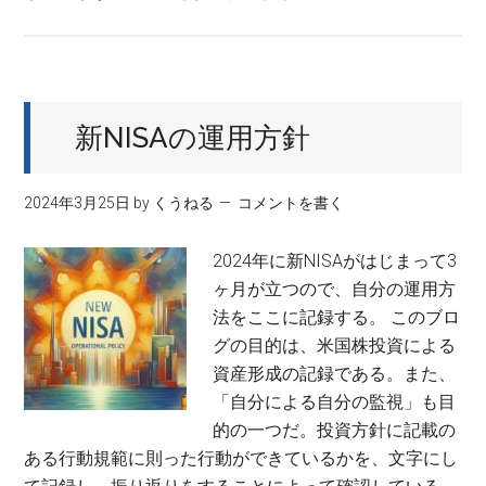
見
【配
る
当
「不
成
都
長
合
新NISAの運用方針
投
な
資】
真
2023
実」
2024年3月25日
by
くうねる
コメントを書く
年
を
の
徹
2024年に新NISAがはじまって3
YOC
底
ヶ月が立つので、自分の運用方
解
法をここに記録する。 このブロ
剖
グの目的は、米国株投資による
資産形成の記録である。また、
「自分による自分の監視」も目
的の一つだ。投資方針に記載の
ある行動規範に則った行動ができているかを、文字にし