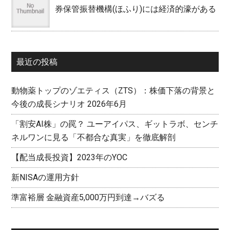
券保管振替機構(ほふり)には経済的濠がある
最近の投稿
動物薬トップのゾエティス（ZTS）：株価下落の背景と
今後の成長シナリオ 2026年6月
「割安AI株」の罠？ ユーアイパス、ギットラボ、センチ
ネルワンに見る「不都合な真実」を徹底解剖
【配当成長投資】2023年のYOC
新NISAの運用方針
準富裕層 金融資産5,000万円到達→バズる