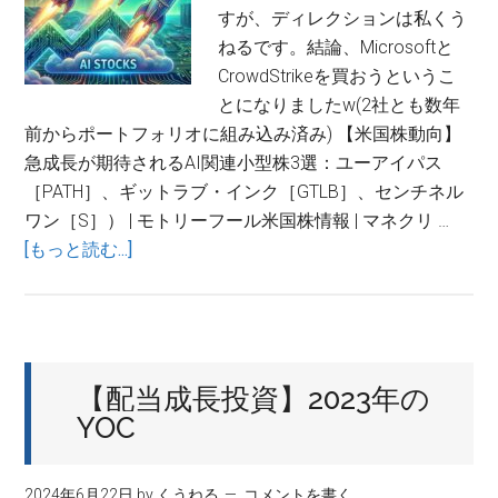
価
すが、ディレクションは私くう
下
ねるです。結論、Microsoftと
落
CrowdStrikeを買おうというこ
の
とになりましたw(2社とも数年
背
前からポートフォリオに組み込み済み) 【米国株動向】
景
急成長が期待されるAI関連小型株3選：ユーアイパス
と
［PATH］、ギットラブ・インク［GTLB］、センチネル
今
ワン［S］） | モトリーフール米国株情報 | マネクリ …
後
about
[もっと読む...]
の
「割
成
安
長
AI
シ
株」
ナ
【配当成長投資】2023年の
の
リ
YOC
罠？
オ
ユ
2026
ー
年
2024年6月22日
by
くうねる
コメントを書く