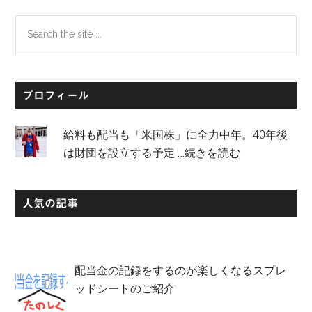
Search
the
site
...
プロフィール
給料も配当も「米国株」に全力中年。40年後
は財団を設立する予定
…続きを読む
人気の記事
配当金の記録をするのが楽しくなるスプレ
ッドシートのご紹介