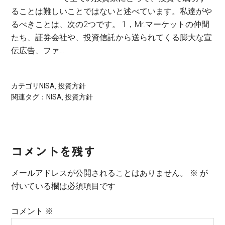
ることは難しいことではないと述べています。私達がや
るべきことは、次の2つです。 1，Mr.マーケットの仲間
たち、証券会社や、投資信託から送られてくる膨大な宣
伝広告、ファ…
カテゴリ
NISA
,
投資方針
関連タグ：
NISA
,
投資方針
Reader
コメントを残す
Interactions
メールアドレスが公開されることはありません。
※
が
付いている欄は必須項目です
コメント
※