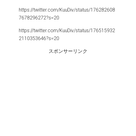
https://twitter.com/KuuDiv/status/176282608
7678296272?s=20
https://twitter.com/KuuDiv/status/176515932
2110353646?s=20
スポンサーリンク