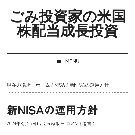
Skip
Skip
Skip
ごみ投資家の米国
to
to
to
main
secondary
primary
株配当成長投資
content
menu
sidebar
MENU
現在の場所：
ホーム
/
NISA
/
新NISAの運用方針
新NISAの運用方針
2024年3月25日
by
くうねる
コメントを書く