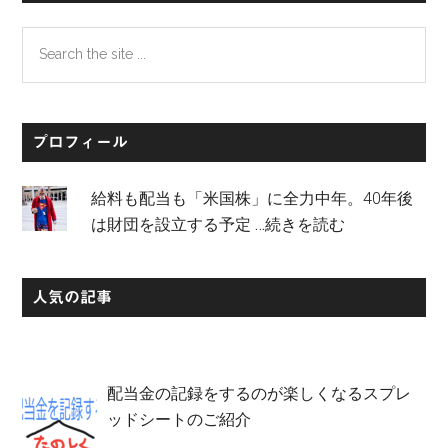
Search
the
site
...
プロフィール
給料も配当も「米国株」に全力中年。40年後
は財団を設立する予定
…続きを読む
人気の記事
配当金の記録をするのが楽しくなるスプレ
ッドシートのご紹介