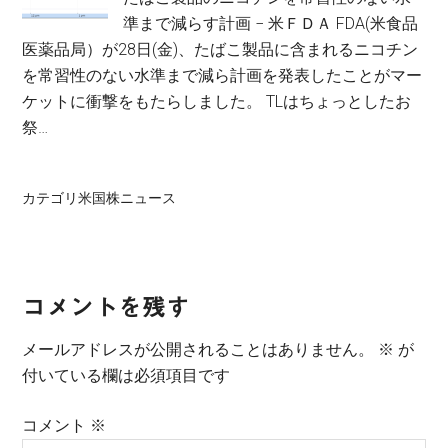
準まで減らす計画 − 米ＦＤＡ FDA(米食品
医薬品局）が28日(金)、たばこ製品に含まれるニコチン
を常習性のない水準まで減ら計画を発表したことがマー
ケットに衝撃をもたらしました。 TLはちょっとしたお
祭…
カテゴリ
米国株ニュース
Reader
コメントを残す
Interactions
メールアドレスが公開されることはありません。
※
が
付いている欄は必須項目です
コメント
※