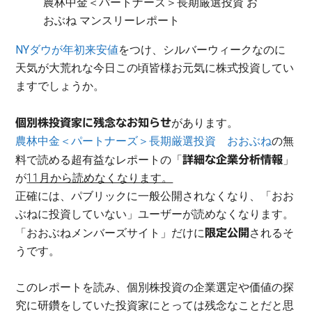
農林中金＜パートナーズ＞長期厳選投資 お
おぶね マンスリーレポート
NYダウが年初来安値
をつけ、シルバーウィークなのに
天気が大荒れな今日この頃皆様お元気に株式投資してい
ますでしょうか。
があります。
個別株投資家に残念なお知らせ
農林中金＜パートナーズ＞長期厳選投資 おおぶね
の無
料で読める超有益なレポートの「
」
詳細な企業分析情報
が
11月から読めなくなります。
正確には、パブリックに一般公開されなくなり、「おお
ぶねに投資していない」ユーザーが読めなくなります。
「おおぶねメンバーズサイト」だけに
されるそ
限定公開
うです。
このレポートを読み、個別株投資の企業選定や価値の探
究に研鑽をしていた投資家にとっては残念なことだと思