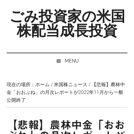
Skip
Skip
Skip
ごみ投資家の米国
to
to
to
main
secondary
primary
株配当成長投資
content
menu
sidebar
MENU
現在の場所：
ホーム
/
米国株ニュース
/
【悲報】農林中
金「おおぶね」の月次レポートが2022年11月から一般
公開終了
【悲報】農林中金「おお