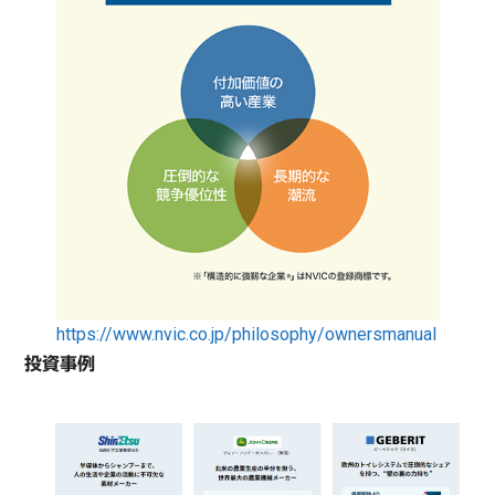
https://www.nvic.co.jp/philosophy/ownersmanual
投資事例