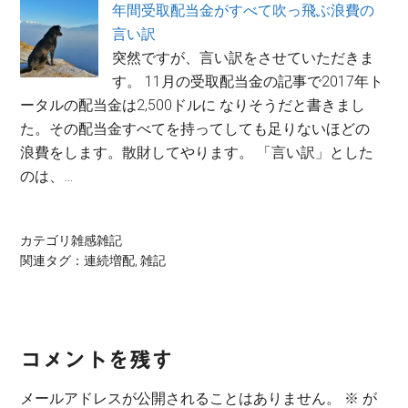
年間受取配当金がすべて吹っ飛ぶ浪費の
言い訳
突然ですが、言い訳をさせていただきま
す。 11月の受取配当金の記事で2017年ト
ータルの配当金は2,500ドルに なりそうだと書きまし
た。その配当金すべてを持ってしても足りないほどの
浪費をします。散財してやります。 「言い訳」とした
のは、…
カテゴリ
雑感雑記
関連タグ：
連続増配
,
雑記
Reader
コメントを残す
Interactions
メールアドレスが公開されることはありません。
※
が