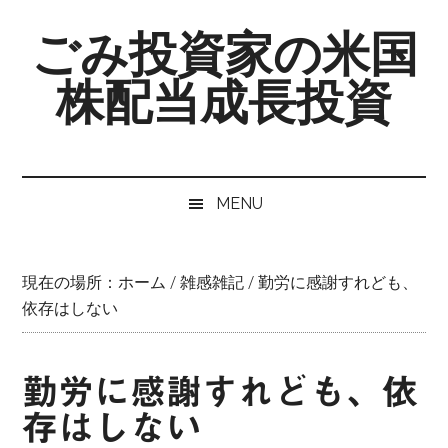
Skip
Skip
Skip
ごみ投資家の米国
to
to
to
main
secondary
primary
株配当成長投資
content
menu
sidebar
MENU
現在の場所：
ホーム
/
雑感雑記
/
勤労に感謝すれども、
依存はしない
勤労に感謝すれども、依
存はしない