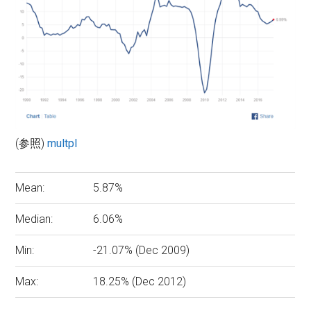
(参照)
multpl
Mean:
5.87%
Median:
6.06%
Min:
-21.07% (Dec 2009)
Max:
18.25% (Dec 2012)