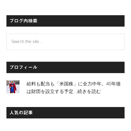
初
の
サ
ブログ内検索
イ
Search
ド
the
バ
site
...
ー
プロフィール
給料も配当も「米国株」に全力中年。40年後
は財団を設立する予定
…続きを読む
人気の記事