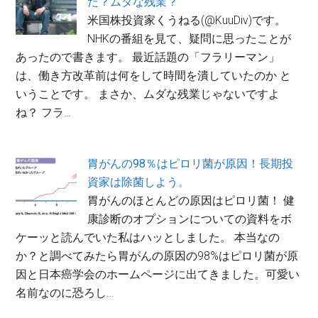
た？ムダな残業？
米国株投資家くうねる(@KuuDiv)です。
NHKの番組を見て、疑問に思ったことが
あったので書きます。 最近話題の「フラリーマン」
は、働き方改革前は何をして時間を潰していたのか と
いうことです。 まさか、ムダな残業じゃないですよ
ね？ フラ…
胃がんの98％はピロリ菌が原因！長期投
資家は除菌しよう。
胃がんのほとんどの原因はピロリ菌！ 健
康診断のオプションについての資料をボ
ケーッと読んでいた私はハッとしました。 本当なの
か？と調べてみたら胃がんの原因の98%はピロリ菌が原
因と日本癌学会のホームページに出てきました。可愛い
名前なのに恐ろし…