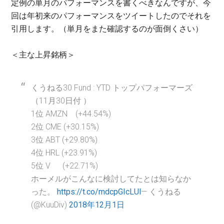
定例の単月のパフォーマンスを書くべきなんですが、今
回は年初来のパフォーマンスをツイートしたのでそれを
引用します。（単月をまた確認するのが面倒くさい）
＜主な上昇銘柄＞
くうねる30 Fund : YTD トップパフォーマーズ
（11月30日付 ）
1位 AMZN (+44.54%)
2位 CME (+30.15%)
3位 ABT (+29.80%)
4位 HRL (+23.91%)
5位 V (+22.71%)
ホーメルがこんなに検討してたとは知らなか
った。
https://t.co/mdcpGIcLUl
— くうねる
(@KuuDiv)
2018年12月1日