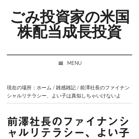
Skip
Skip
Skip
ごみ投資家の米国
to
to
to
main
secondary
primary
株配当成長投資
content
menu
sidebar
MENU
現在の場所：
ホーム
/
雑感雑記
/
前澤社長のファイナン
シャルリテラシー、よい子は真似しちゃいけないよ
前澤社長のファイナンシ
ャルリテラシー、よい子