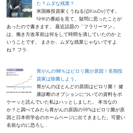
た？ムダな残業？
米国株投資家くうねる(@KuuDiv)です。
NHKの番組を見て、疑問に思ったことが
あったので書きます。 最近話題の「フラリーマン」
は、働き方改革前は何をして時間を潰していたのか と
いうことです。 まさか、ムダな残業じゃないですよ
ね？ フラ…
胃がんの98％はピロリ菌が原因！長期投
資家は除菌しよう。
胃がんのほとんどの原因はピロリ菌！ 健
康診断のオプションについての資料をボ
ケーッと読んでいた私はハッとしました。 本当なの
か？と調べてみたら胃がんの原因の98%はピロリ菌が原
因と日本癌学会のホームページに出てきました。可愛い
名前なのに恐ろし…