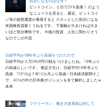
気分になるのはなぜ？
ビットコイン、１日で29％急落！ のよう
なニュースを見ると、最近、ビットコイ
ン等の仮想通貨が暴落すると スカッとした気分になる
米国株投資家くうねるです。 下落幅が大きければ大き
いほど気分爽快です。 今後の投資、人生に関わりそう
なのでこの不思…
日経平均が18年半ぶり高値をつけたので
日経平均が２万0868円03銭をつけましたね。 18年ぶり
の高値らしいです。 東証大引け、日経平均18年半ぶり
高値 TOPIXは７年10カ月ぶり高値 / 日本経済新聞そこ
で、401kの中の日本株ポジションを全て解約しましたｗ
未来…
フラリーマン、働き方改革前は何して