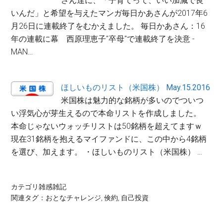
さん達に、「子育てって、いい加減で良
いんだ」と希望を与えたマンガ毎日かあさんが2017年6
月26日に連載終了をむかえました。 毎日かあさん：16
年の連載に幕 西原理恵子"卒母"で連載終了を決意 -
MAN…
ほしいものリスト（米国株） May.15.2016
米国株は魅力的な銘柄が多いのでついつ
い浮気心が芽生えるので本命リストを作成しました。
本命じゃないウォッチリストは50銘柄を超えてますｗ
現在31銘柄を抱えるマイファンドに、この中から4銘柄
を選び、加えます。 ・ほしいものリスト（米国株） …
カテゴリ
雑感雑記
関連タグ：
おとなチャレンジ
,
倹約
,
自己投資