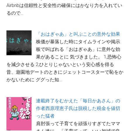
Airbnbは信頼性と安全性の確保にはかなり力を入れてい
るので…
「おはぎゃあ」と叫ぶことの意外な効果
株価が暴落した時にタイムラインや掲示
板で叫ばれる「おはぎゃあ」に意外な効
果があることに 気づきました。 1,恐怖心
を減少させる 2,ひとりじゃないという安心感を得る
昔、遊園地デートのときにジェットコースターで恥をか
かないために ググった知…
連載終了をむかえた「毎日かあさん」の
作者西原理恵子氏は脱税した税金を値切
った猛者
肩肘張って子育てを頑張りすぎてたママ