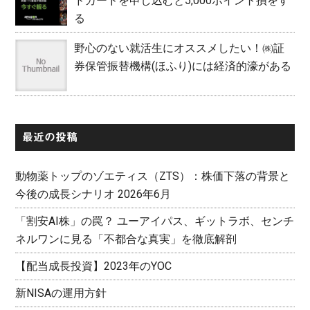
ドカードを申し込むと5,000ポイント損をす
る
野心のない就活生にオススメしたい！㈱証
券保管振替機構(ほふり)には経済的濠がある
最近の投稿
動物薬トップのゾエティス（ZTS）：株価下落の背景と
今後の成長シナリオ 2026年6月
「割安AI株」の罠？ ユーアイパス、ギットラボ、センチ
ネルワンに見る「不都合な真実」を徹底解剖
【配当成長投資】2023年のYOC
新NISAの運用方針