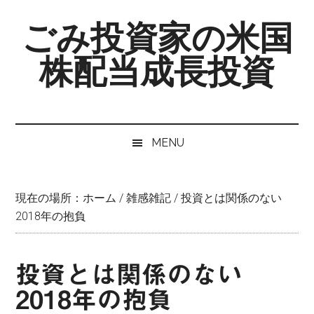
Skip
Skip
Skip
ごみ投資家の米国
to
to
to
main
secondary
primary
株配当成長投資
content
menu
sidebar
MENU
現在の場所：
ホーム
/
雑感雑記
/
投資とは関係のない
2018年の抱負
投資とは関係のない
2018年の抱負