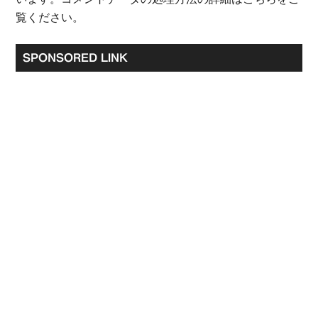
覧ください
。
最
SPONSORED LINK
初
の
サ
イ
ド
バ
ー