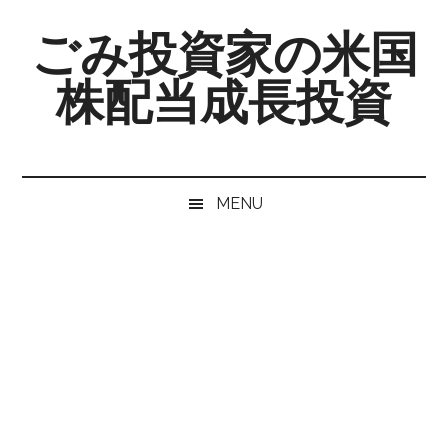
Skip
Skip
Skip
ごみ投資家の米国
to
to
to
main
secondary
primary
株配当成長投資
content
menu
sidebar
MENU