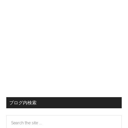
バ
配
ー
当
貴
族
の
3M
に
投
資
ブログ内検索
Search
the