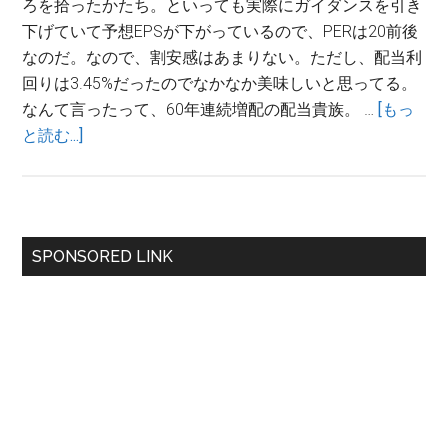
ろを拾ったかたち。といっても実際にガイダンスを引き
下げていて予想EPSが下がっているので、PERは20前後
なのだ。なので、割安感はあまりない。ただし、配当利
回りは3.45%だったのでなかなか美味しいと思ってる。
なんて言ったって、60年連続増配の配当貴族。 …
[もっ
about
と読む...]
タ
ッ
ク
ス
最
SPONSORED LINK
ロ
初
ス・
セ
の
リ
サ
ン
イ
グ
し
ド
て