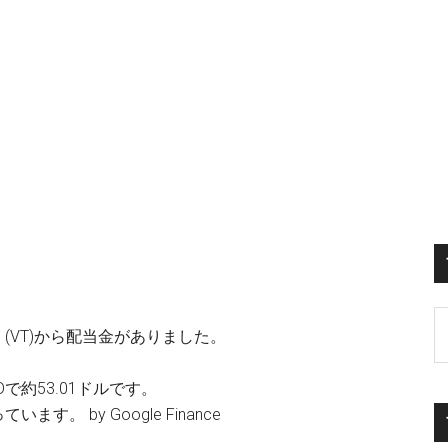
S
(VT)から配当金がありました。
th
si
で約53.01ドルです。
...
。 by Google Finance