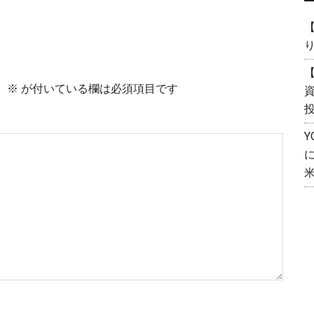
【
【
。
※
が付いている欄は必須項目です
資