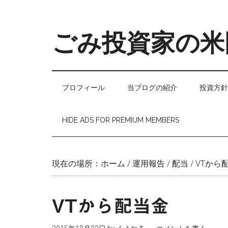
Skip
Skip
Skip
to
to
to
main
secondary
primary
ごみ投資家の米
content
menu
sidebar
プロフィール
当ブログの紹介
投資方針
HIDE ADS FOR PREMIUM MEMBERS
現在の場所：
ホーム
/
運用報告
/
配当
/
VTから
VTから配当金