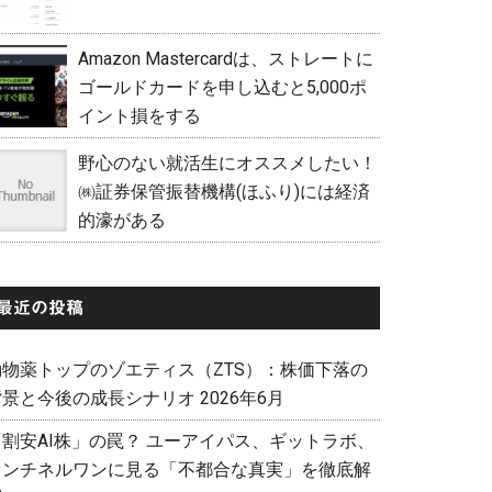
Amazon Mastercardは、ストレートに
ゴールドカードを申し込むと5,000ポ
イント損をする
野心のない就活生にオススメしたい！
㈱証券保管振替機構(ほふり)には経済
的濠がある
最近の投稿
動物薬トップのゾエティス（ZTS）：株価下落の
景と今後の成長シナリオ 2026年6月
「割安AI株」の罠？ ユーアイパス、ギットラボ、
センチネルワンに見る「不都合な真実」を徹底解