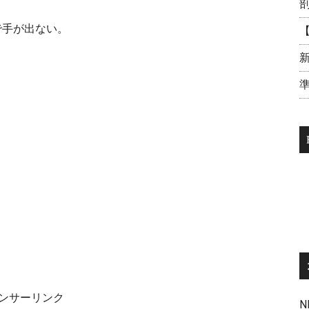
で手が出ない。
【
新
準
ンサーリンク
N