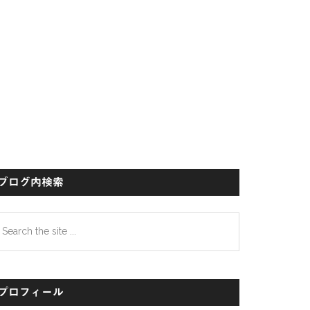
イ
ド
バ
ー
ブログ内検索
earch
e
te
プロフィール