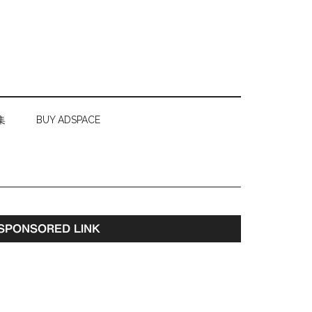
集
BUY ADSPACE
最
SPONSORED LINK
初
の
サ