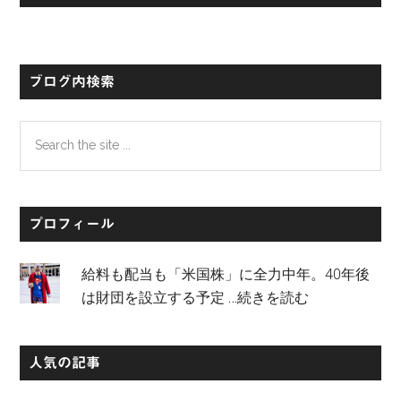
初
の
サ
ブログ内検索
イ
Search
ド
the
バ
site
...
ー
プロフィール
給料も配当も「米国株」に全力中年。40年後
は財団を設立する予定
…続きを読む
人気の記事