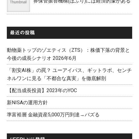
券保管振替機構(ほふり)には経済的濠がある
最近の投稿
動物薬トップのゾエティス（ZTS）：株価下落の背景と
今後の成長シナリオ 2026年6月
「割安AI株」の罠？ ユーアイパス、ギットラボ、センチ
ネルワンに見る「不都合な真実」を徹底解剖
【配当成長投資】2023年のYOC
新NISAの運用方針
準富裕層 金融資産5,000万円到達→バズる