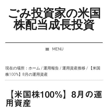
Skip
Skip
Skip
ごみ投資家の米国
to
to
to
main
secondary
primary
株配当成長投資
content
menu
sidebar
MENU
現在の場所：
ホーム
/
運用報告
/
運用資産推移
/
【米国
株100%】8月の運用資産
【米国株100%】8月の運
用資産