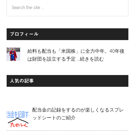
Search
the
site
...
プロフィール
給料も配当も「米国株」に全力中年。40年後
は財団を設立する予定
…続きを読む
人気の記事
配当金の記録をするのが楽しくなるスプレ
ッドシートのご紹介