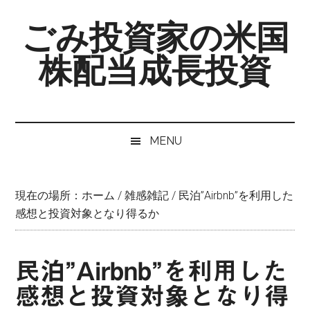
Skip
Skip
Skip
ごみ投資家の米国
to
to
to
main
secondary
primary
株配当成長投資
content
menu
sidebar
MENU
現在の場所：
ホーム
/
雑感雑記
/
民泊”Airbnb”を利用した
感想と投資対象となり得るか
民泊”Airbnb”を利用した
感想と投資対象となり得