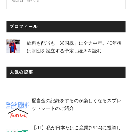
the
site
...
プロフィール
給料も配当も「米国株」に全力中年。40年後
は財団を設立する予定
…続きを読む
人気の記事
配当金の記録をするのが楽しくなるスプレ
ッドシートのご紹介
【JT】私が日本たばこ産業(2914)に投資し