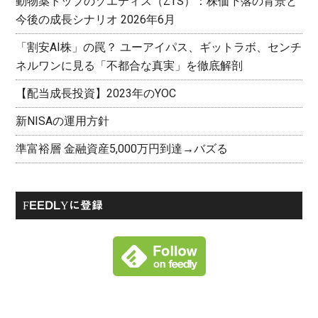
動物薬トップのゾエティス（ZTS）：株価下落の背景と
今後の成長シナリオ 2026年6月
「割安AI株」の罠？ ユーアイパス、ギットラボ、センチ
ネルワンに見る「不都合な真実」を徹底解剖
【配当成長投資】2023年のYOC
新NISAの運用方針
準富裕層 金融資産5,000万円到達→バズる
FEEDLYに登録