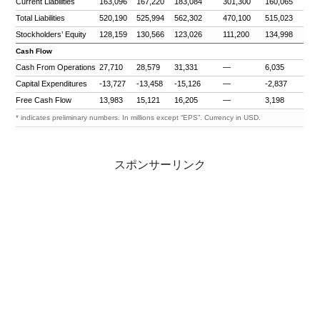
Current Liabilities
163,096
167,220
183,084
301,300
160,065
Total Liabilities
520,190
525,994
562,302
470,100
515,023
Stockholders’ Equity
128,159
130,566
123,026
111,200
134,998
Cash Flow
Cash From Operations
27,710
28,579
31,331
—
6,035
Capital Expenditures
-13,727
-13,458
-15,126
—
-2,837
Free Cash Flow
13,983
15,121
16,205
—
3,198
* indicates preliminary numbers. In millions except “EPS”. Currency in USD.
スポンサーリンク