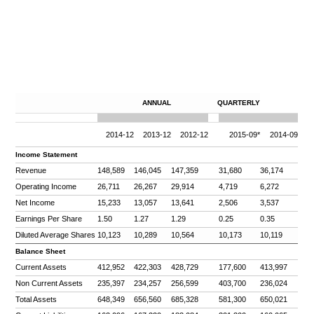
ANNUAL
QUARTERLY
2014-12
2013-12
2012-12
2015-09*
2014-09
Income Statement
Revenue
148,589
146,045
147,359
31,680
36,174
Operating Income
26,711
26,267
29,914
4,719
6,272
Net Income
15,233
13,057
13,641
2,506
3,537
Earnings Per Share
1.50
1.27
1.29
0.25
0.35
Diluted Average Shares
10,123
10,289
10,564
10,173
10,119
Balance Sheet
Current Assets
412,952
422,303
428,729
177,600
413,997
Non Current Assets
235,397
234,257
256,599
403,700
236,024
Total Assets
648,349
656,560
685,328
581,300
650,021