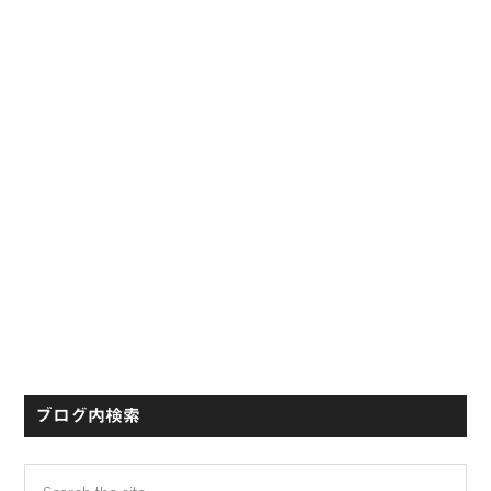
ド
バ
ー
ブログ内検索
Search