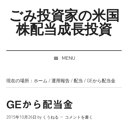
Skip
Skip
Skip
ごみ投資家の米国
to
to
to
main
secondary
primary
株配当成長投資
content
menu
sidebar
MENU
現在の場所：
ホーム
/
運用報告
/
配当
/
GEから配当金
GEから配当金
2015年10月26日
by
くうねる
コメントを書く