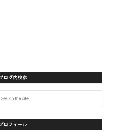
イ
ド
バ
ー
ブログ内検索
earch
e
te
プロフィール