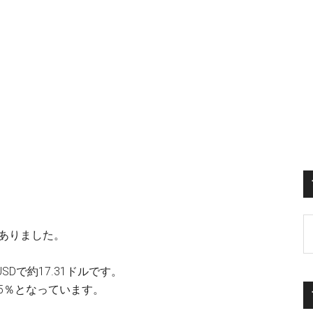
S
がありました。
th
si
SDで約17.31ドルです。
...
5％となっています。