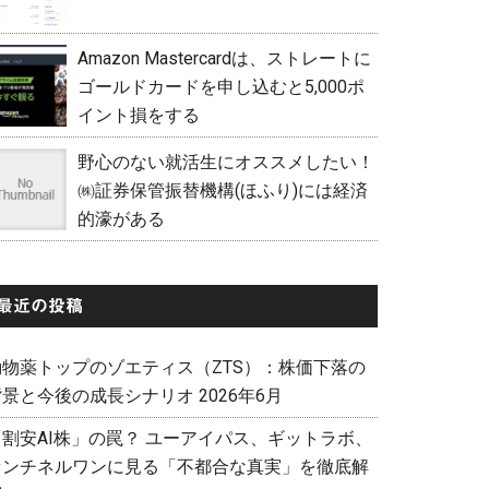
Amazon Mastercardは、ストレートに
ゴールドカードを申し込むと5,000ポ
イント損をする
野心のない就活生にオススメしたい！
㈱証券保管振替機構(ほふり)には経済
的濠がある
最近の投稿
動物薬トップのゾエティス（ZTS）：株価下落の
景と今後の成長シナリオ 2026年6月
「割安AI株」の罠？ ユーアイパス、ギットラボ、
センチネルワンに見る「不都合な真実」を徹底解