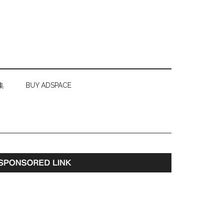
集
BUY ADSPACE
最
SPONSORED LINK
初
の
サ