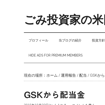
Skip
Skip
Skip
to
to
to
main
secondary
primary
ごみ投資家の米
content
menu
sidebar
プロフィール
当ブログの紹介
投資方針
HIDE ADS FOR PREMIUM MEMBERS
現在の場所：
ホーム
/
運用報告
/
配当
/
GSKか
GSKから配当金