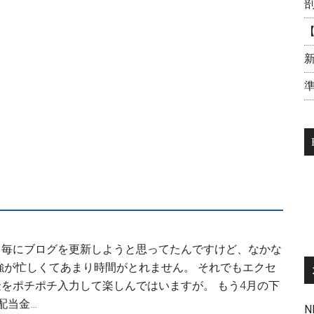
【
新
準
る毎にブログを更新しようと思ってたんですけど、なかな
強が忙しくてあまり時間がとれません。 それでもエクセ
をポチポチ入力して楽しんではいますが。 もう4月の下
配当金…
N