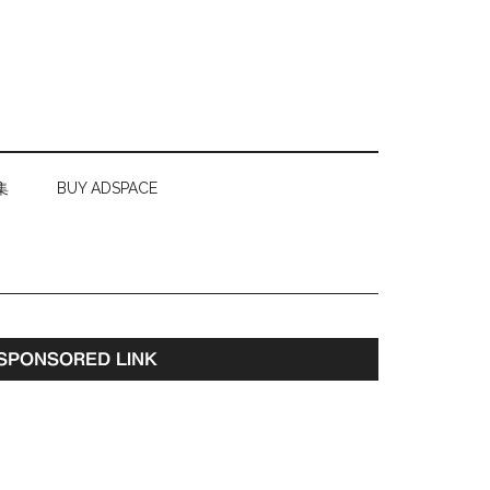
集
BUY ADSPACE
最
SPONSORED LINK
初
の
サ