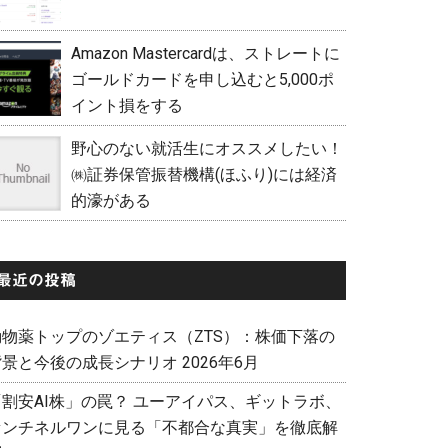
Amazon Mastercardは、ストレートに
ゴールドカードを申し込むと5,000ポ
イント損をする
野心のない就活生にオススメしたい！
㈱証券保管振替機構(ほふり)には経済
的濠がある
最近の投稿
動物薬トップのゾエティス（ZTS）：株価下落の
景と今後の成長シナリオ 2026年6月
「割安AI株」の罠？ ユーアイパス、ギットラボ、
センチネルワンに見る「不都合な真実」を徹底解