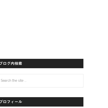
イ
ド
バ
ー
ブログ内検索
earch
e
te
プロフィール