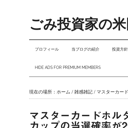
Skip
Skip
Skip
to
to
to
main
secondary
primary
ごみ投資家の米
content
menu
sidebar
プロフィール
当ブログの紹介
投資方針
HIDE ADS FOR PREMIUM MEMBERS
現在の場所：
ホーム
/
雑感雑記
/
マスターカード
マスターカードホル
カップの当選確率が2