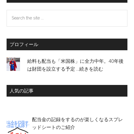
行
Search
動
the
経
site
済
...
学
プロフィール
で
説
明
給料も配当も「米国株」に全力中年。40年後
で
は財団を設立する予定
…続きを読む
き
た
人気の記事
配当金の記録をするのが楽しくなるスプレ
ッドシートのご紹介