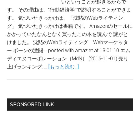
いということが起きるからで
す。 その理由は、"行動経済学"で説明することができま
す。 気づいたきっかけは、「沈黙のWebライティン
グ」 気づいたきっかけは書籍です。 Amazonのセールに
かかっていたなんとなく買ったこの本を読んで 謎がと
けました。 沈黙のWebライティング —Webマーケッタ
ー ボーンの激闘— posted with amazlet at 18.01.10 エム
ディエヌコーポレーション（MdN） (2016-11-01) 売り
about
上げランキング: …
[もっと読む...]
と
な
り
の
最
SPONSORED LINK
ブ
初
ロ
ガ
の
ー
サ
に