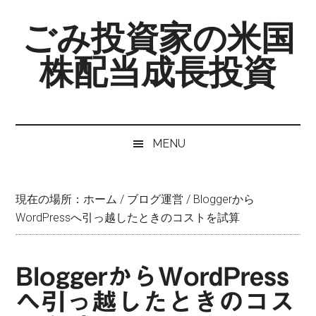
Skip
Skip
Skip
ごみ投資家の米国
to
to
to
main
secondary
primary
株配当成長投資
content
menu
sidebar
MENU
現在の場所：
ホーム
/
ブログ運営
/
Bloggerから
WordPressへ引っ越したときのコストを試算
BloggerからWordPress
へ引っ越したときのコス